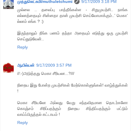
முத்துலெட்சுமி/muthuletchumi
9/17/2009 3:18 PM
முல்லை .. தலைப்பு பாத்தீங்கள்ள - சிறுமுயற்சி.. நாங்க
எல்லாத்தையும் சின்னதா தான் முயற்சி செய்வோமாக்கும்..’ மெகா’
ல்லாம் எங்க ? :)
இருந்தாலும் நீங்க பணம் தந்தா அதையும் எடுத்து ஒரு முயற்சி
செய்துடுவேன்..
Reply
ஆயில்யன்
9/17/2009 3:57 PM
//:-)அடுத்தது மெகா சீரியலா...?///
நிறைய இது போன்ற முயற்சிகள் மேற்கொள்ளுங்கள்! வாழ்த்துக்கள்
!
மெகா சீரியலோ அல்லது வேறு எந்தவிதமான தொடர்களோ
கொஞ்சம் சிரிப்பதற்கும் நிறைய சிந்திப்பதற்கும் மட்டும்
வாய்ப்பிருத்தல் கட்டாயம் !
Reply