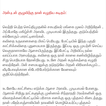
அன்புடன் குழுவிற்கு நான் எழுதிய கடிதம்:
வெற்றி பெற்ற செய்திமுதலில் சகபதிவர் மங்கை மூலம் அறிந்தேன் ,
அப்போதே மகிழ்ச்சி அளவிட முடியாமல் இருந்தது. குடும்பத்தில்
எல்லோரும் பாராட்டினார்கள்.
கவிதை உருவானகதை மிகப் பெரியது. போட்டியில் இந்த பகுதி
காட்சிக்கவிதை புதுமையாக இருந்தது. இப்படி ஒரு முயற்சி செய்ய
வெகுநாளாகவே ஆசையிருந்தது. இப்போட்டி அறிவிப்பு நல்ல
வாய்ப்பாக அமைந்தது. கவிதை ஒரு நாள் காலை கண்விழித்ததும்
சிறு பொறியாக தோன்றியது. உடனே அதன் சுருக்கத்தை எழுதி
வைத்தேன். பின் சமையலுக்கு நடுநடுவே அதன் விரிவாக்கமும்...
வீடியோவுக்கான ஸ்டோரிபோர்டுக்கான வேலையும்
குறிப்பெடுத்தேன்.
உடனேயே காட்சியை எடுக்க ஆசை அளவிட முடியாமல் போனது.
ஆனால் சிறிது நாட்களுக்கு முன்னால் சிந்தாநதி அவர்களின் ஒரு
விவாதக்களப்போட்டியில் பரிசாக எனக்கு ஒரு புத்தகம் கிடைத்தது.
நான் பதேர்பாஞ்சாலியின் நாவலின் மொழிபெயர்ப்பு புத்தகம்