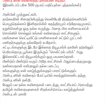
அன்புடனில் வெளிவந்த புகாரியின் கடிதம்:
(இரண்டாம் பரிசு 500 ரூபாய் மதிப்புள்ள புத்தகங்கள்)
*
அன்பின் முத்துலட்சுமி,
நாற்சுவரின் சிறையிலிருந்து வெளியேறி திறந்தவெளியில்
பொழுதெல்லாம் இனிதாக்கிச் சுதந்திரமும் சந்தோஷமுமாய்.
நறுக்கென்று ஒரு நல்ல கருத்து. அதை மிக எளிமையாய்ச்
சொல்லிச் செல்லும் உங்கள் கவிதையும் காட்சிகளும்.
மரங்களை வெட்டிவிட்டு மாளிகைகள் கட்டும் முட்டாள்
மனிதர்களுக்கு நல்லதோர் உபதேசம்.
கட்டிடங்களுக்கு இடமே இல்லாத நியூயார்க் நகரின் நடுவிலும்
பெரியதொரு பூங்கா இருக்கும் "சென்ட்ரல் பார்க்" அது
இல்லாவிட்டால் நியூயார்க்கும் ஒரு மயானம்தான்.
மீண்டும் மீண்டும் வரும் அதே காட்சிகள் அலுப்பைத்தருவது
உண்மைதான் என்றாலும் நல்ல படைப்பு
உங்களுக்கு என் வாழ்த்துக்களும் பாராட்டுக்களும்.
அன்புடனின் கவிதைப் போட்டியில் கலந்துகொண்டதற்கு
அன்புடனின் நன்றி.
மேலும் பல நல்ல கவிதைகள் படைத்து, காட்சியாய் அமைத்து
தமிழ்க் கவிதையுலகைச் சிறக்கச்செய்ய வாழ்த்துக்கள்
அன்புடன் புகாரி