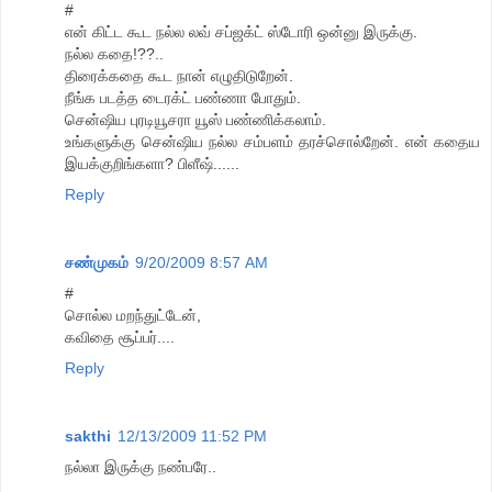
#
என் கிட்ட கூட நல்ல லவ் சப்ஜக்ட் ஸ்டோரி ஒன்னு இருக்கு.
நல்ல கதை!??..
திரைக்கதை கூட நான் எழுதிடுறேன்.
நீங்க படத்த டைரக்ட் பண்ணா போதும்.
சென்ஷிய புரடியூசரா யூஸ் பண்ணிக்கலாம்.
உங்களுக்கு சென்ஷிய நல்ல சம்பளம் தரச்சொல்றேன். என் கதைய
இயக்குறிங்களா? பிளீஷ்......
Reply
சண்முகம்
9/20/2009 8:57 AM
#
சொல்ல மறந்துட்டேன்,
கவிதை சூப்பர்....
Reply
sakthi
12/13/2009 11:52 PM
நல்லா இருக்கு நண்பரே..