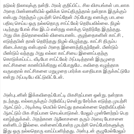
நடுவர் நிலாவுக்கு நன்றி. அவர் குறிப்பிட்ட சில விசயங்கள் பாடலாக
அதை பிண்ணனியில் ஒலிக்க செய்திருந்தால் நன்றாக இருக்கும்
என்பது அதற்கும் முயற்சி செய்தேன் அப்போது எனக்கு பாடலை
பதிவு செய்ய ஒரு நல்லதொரு சாப்ட்வேர் தெரியவில்லை. நிழல்
படிந்தது போல் சில இடம் என்றது எனக்கு தெரிந்தே இருந்தது.
அது மிக த்தொலைவில் விளையாண்ட குழந்தைகளின் காட்சி ,
எடுத்தபின் தான் தெரிந்தது நிழல் விழுந்தது. காட்சி திரும்ப
கிடைக்காது என்பதால் அதை இணைத்திருந்தேன். மீண்டும்
மீண்டும் வந்தது அது எல்லா காட்சியை இணைப்பதற்கு
கொடுக்கப்பட்ட வீடியோ சாப்ட்வேர் அப்படித்தான் இருமுறை
காட்சிகளை காண்பிக்கிறது எப்போதுமே.. கவிதை எழுத்தாக
வருவதால் காட்சிகளை மறுமுறை பார்க்க வசதியாக இருக்கட்டுமே
என்று அப்படியே விட்டுவிட்டேன்.
அன்புடனின் இக்கவிதைப்போட்டி மிகசிறப்பான ஒன்று. நன்றாக
நடந்தது. எல்லாருக்கும் அறிவிப்பு சென்று சேர்க்க எடுத்த முயற்சி
ஆகட்டும் , அடிக்கடி மெயில் செய்து தகவல்களை தெரிவிப்பதில்
ஆகட்டும் மிக சிறப்பான செயல்பாடுகள். மேலும் முன்னேற்றம் பெற
வாழ்த்துக்கள். அதற்கான ஆலோசனை தரும் அளவு யோசனை
என்னிடம் இல்லை. என்னைப்போன்ற முயற்சி செய்போர்களுக்கு
இது ஒரு நல்லதொரு வாய்ப்பளித்தது. அன்புடன் குழுமேல்மேலும்