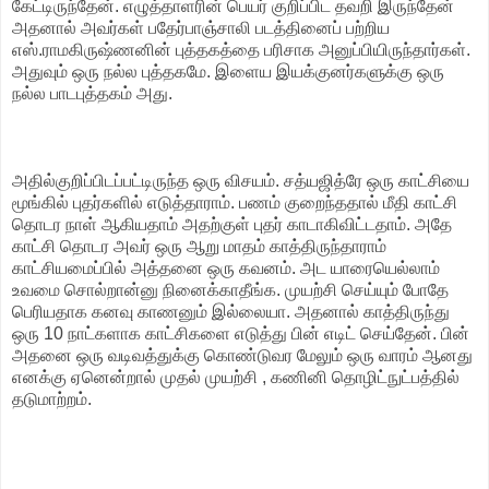
கேட்டிருந்தேன். எழுத்தாளரின் பெயர் குறிப்பிட தவறி இருந்தேன்
அதனால் அவர்கள் பதேர்பாஞ்சாலி படத்தினைப் பற்றிய
எஸ்.ராமகிருஷ்ணனின் புத்தகத்தை பரிசாக அனுப்பியிருந்தார்கள்.
அதுவும் ஒரு நல்ல புத்தகமே. இளைய இயக்குனர்களுக்கு ஒரு
நல்ல பாடபுத்தகம் அது.
அதில்குறிப்பிடப்பட்டிருந்த ஒரு விசயம். சத்யஜித்ரே ஒரு காட்சியை
மூங்கில் புதர்களில் எடுத்தாராம். பணம் குறைந்ததால் மீதி காட்சி
தொடர நாள் ஆகியதாம் அதற்குள் புதர் காடாகிவிட்டதாம். அதே
காட்சி தொடர அவர் ஒரு ஆறு மாதம் காத்திருந்தாராம்
காட்சியமைப்பில் அத்தனை ஒரு கவனம். அட யாரையெல்லாம்
உவமை சொல்றான்னு நினைக்காதீங்க. முயற்சி செய்யும் போதே
பெரியதாக கனவு காணனும் இல்லையா. அதனால் காத்திருந்து
ஒரு 10 நாட்களாக காட்சிகளை எடுத்து பின் எடிட் செய்தேன். பின்
அதனை ஒரு வடிவத்துக்கு கொண்டுவர மேலும் ஒரு வாரம் ஆனது
எனக்கு ஏனென்றால் முதல் முயற்சி , கணினி தொழிட்நுட்பத்தில்
தடுமாற்றம்.