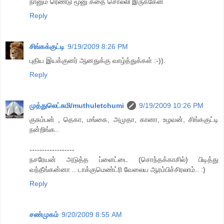
நானும் ரெண்டு மூனு கதை சொல்லி இருக்கேன்
Reply
சிங்கக்குட்டி
9/19/2009 8:26 PM
புதிய இயக்குனர் ஆனதுக்கு வாழ்த்துக்கள் :-)).
Reply
முத்துலெட்சுமி/muthuletchumi
9/19/2009 10:26 PM
குசும்பன் , தெகா, மங்கை, அமுதா, கானா, உழவன், சிங்ககுட்டி
நன்றிங்க..
------------------
நசரேயன் அடுத்த ப்ளைட்டை (சொந்தக்காசில்) பிடித்து
வந்தீங்கன்னா .. டாக்குமெண்ட்ரி வேலைய ஆரம்பிச்சிரலாம்.. :)
Reply
சண்முகம்
9/20/2009 8:55 AM